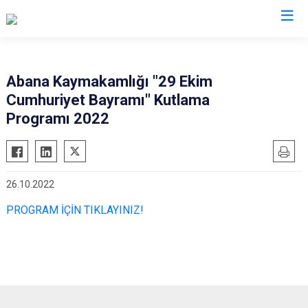
Kastamonu
Abana Kaymakamlığı "29 Ekim
Cumhuriyet Bayramı" Kutlama
Abana
Hanönü
Programı 2022
Ağlı
İhsangazi
Araç
İnebolu
Azdavay
Küre
26.10.2022
Bozkurt
Pınarbaşı
PROGRAM İÇİN TIKLAYINIZ!
Çatalzeytin
Şenpazar
Cide
Seydiler
Daday
Taşköprü
Devrekani
Tosya
Doğanyurt