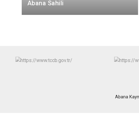
Abana Sahili
Abana Kaym