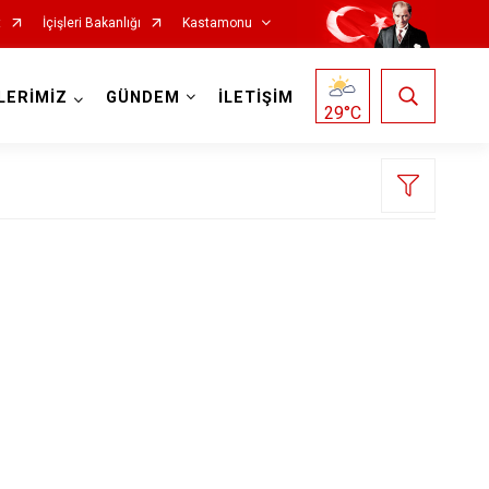
t
İçişleri Bakanlığı
Kastamonu
LERİMİZ
GÜNDEM
İLETİŞİM
29
°C
Hanönü
İhsangazi
İnebolu
Küre
Pınarbaşı
Şenpazar