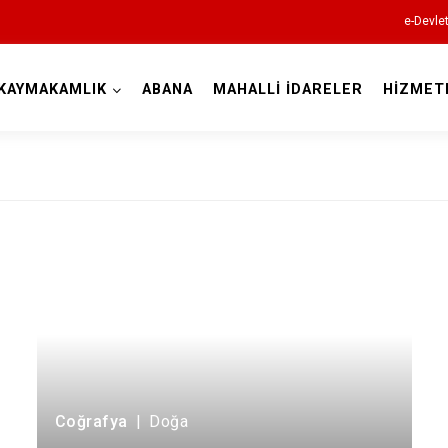
e-Devle
KAYMAKAMLIK
ABANA
MAHALLİ İDARELER
HİZMET
Kastamonu
Abana
Ağlı
Araç
Azdavay
Bozkurt
Coğrafya
|
Doğa
Çatalzeytin