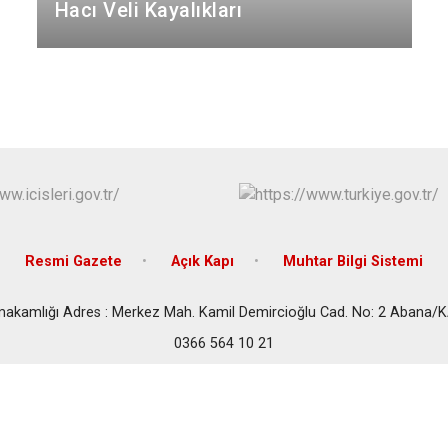
Hacı Veli Kayalıkları
Cide
Daday
Devrekani
Doğanyurt
Resmi Gazete
Açık Kapı
Muhtar Bilgi Sistemi
akamlığı Adres : Merkez Mah. Kamil Demircioğlu Cad. No: 2 Aban
0366 564 10 21