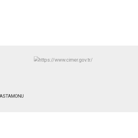
Seydiler
Taşköprü
Tosya
a/KASTAMONU